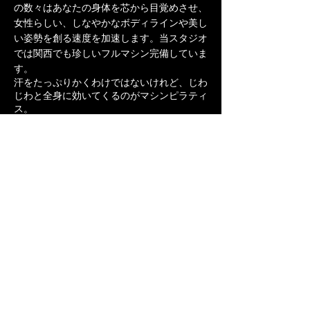
の数々はあなたの身体を芯から目覚めさせ、
女性らしい、しなやかなボディラインや美し
い姿勢を創る速度を加速します。当スタジオ
では関西でも珍しいフルマシン完備していま
す。
汗をたっぷりかくわけではないけれど、じわ
じわと全身に効いてくるのがマシンピラティ
ス。
身体を支える深層の筋肉（インナーマッス
ル）を働かせ、背骨をいろいろな方向へ動か
し、全身をバランスよく使うことにより骨格
を本来の位置に整え、しなやかで動きやすい
身体になっていきます。マシンが身体の動き
をサポートしたり負荷となったりするため全
身効率的に動くことにより
マットで行うピラティスよりも姿勢やボディ
ラインの変化を早く実感できます。
Address