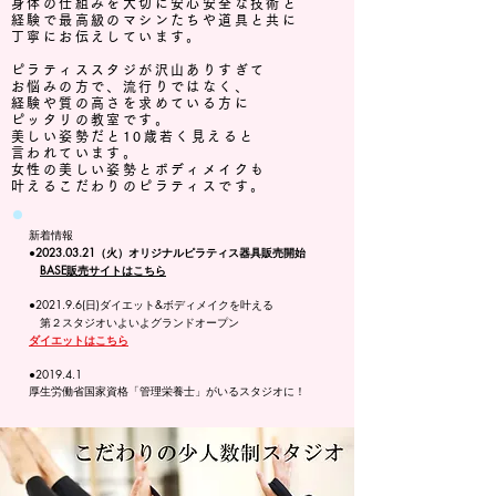
身体の仕組みを大切に安心安全な技術と
経験で最高級のマシンたちや道具と共に
丁寧にお伝えしています。
ピラティススタジが沢山ありすぎて
お悩みの方で、流行りではなく、
経験や質の高さを求めている方に
ピッタリの教室です。
美しい姿勢だと10歳若く見えると
言われています。
女性の美しい姿勢とボディメイクも
叶えるこだわりのピラティスです。
新着情報​
●2023.03.21（火）オリジナルピラティス器具販売開始
BASE販売サイトはこちら
●2021.9.6(日)ダイエット&ボディメイクを叶える
第２スタジオいよいよグランドオープン
ダイエットはこちら
​●2019.4.1
厚生労働省国家資格「管理栄養士」がいるスタジオに！